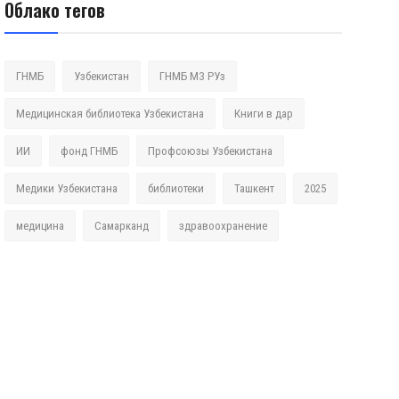
Облако тегов
ГНМБ
Узбекистан
ГНМБ МЗ РУз
Медицинская библиотека Узбекистана
Книги в дар
ИИ
фонд ГНМБ
Профсоюзы Узбекистана
Медики Узбекистана
библиотеки
Ташкент
2025
медицина
Самарканд
здравоохранение