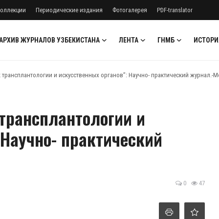
оллекции
Периодические издания
Фотогалерея
PDF-translator
АРХИВ ЖУРНАЛОВ УЗБЕКИСТАНА
ЛЕНТА
ГНМБ
ИСТОРИ
к трансплантологии и искусственных органов’’: Научно- практический журнал.-М
 трансплантологии и
 Научно- практический
0
47