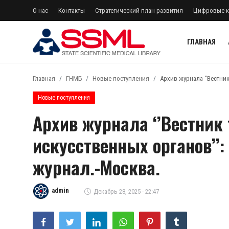
О нас
Контакты
Стратегический план развития
Цифровые к
ГЛАВНАЯ
регистр
Авторизоваться
Главная
ГНМБ
Новые поступления
Архив журнала ‘’Вестни
Главная
Новые поступления
Архив журнала ‘’Вестник
Архив журналов Узбекистана
искусственных органов’’:
О нас
журнал.-Москва.
Лента
Контакты
admin
Декабрь 28, 2025 - 22:47
Стратегический план развития