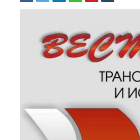
Цифровые коллекции
ГНМБ
История здравоохранения Узбекистана
Периодические издания
Медики Узбекистана
Фотогалерея
ВАК
ИИ
PDF-translator
Статистика
Проблемы Арала