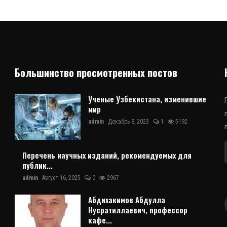
Большинство просмотренных постов
Ученые Узбекистана, изменившие
мир
admin
Декабрь 8, 2023
1
5192
Перечень научных изданий, рекомендуемых для
публик...
admin
Август 16, 2025
0
2967
Абдихакимов Абдулла
Нусратиллаевич, профессор
кафе...