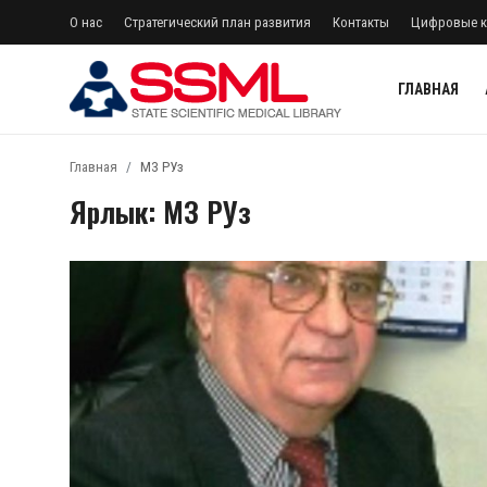
О нас
Стратегический план развития
Контакты
Цифровые к
ГЛАВНАЯ
регистр
Авторизоваться
Главная
МЗ РУз
Ярлык: МЗ РУз
Главная
Архив журналов Узбекистана
О нас
Стратегический план развития
Лента
Контакты