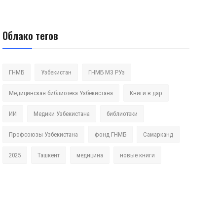
Облако тегов
ГНМБ
Узбекистан
ГНМБ МЗ РУз
Медицинская библиотека Узбекистана
Книги в дар
ИИ
Медики Узбекистана
библиотеки
Профсоюзы Узбекистана
фонд ГНМБ
Самарканд
2025
Ташкент
медицина
новые книги