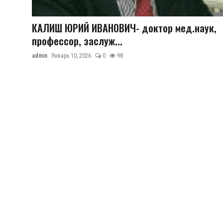
Цифровые коллекции
ГНМБ
КАЛИШ ЮРИЙ ИВАНОВИЧ- доктор мед.наук,
профессор, заслуж...
История здравоохранения Узбекистана
admin
Январь 10, 2026
0
98
Периодические издания
Медики Узбекистана
Фотогалерея
ВАК
ИИ
Статистика
PDF-translator
Проблемы Арала