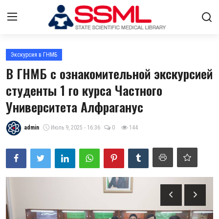
Авторизоваться
регистр
Экскурсия в ГНМБ
В ГНМБ с ознакомительной экскурсией
Главная
студенты 1 го курса Частного
Университета Алфраганус
Архив журналов Узбекистана
О нас
admin
Июль 9, 2025 - 16:36
0
144
Контакты
Стратегический план развития
Лента
ГНМБ