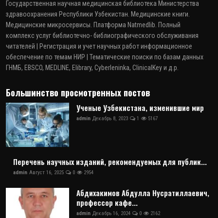
Государственная научная медицинская библиотека Министерства
здравоохранения Республики Узбекистан. Медицинские книги.
Медицинские микросервисы. Платформа Natmedlib. Полный
комплекс услуг библиотечно- библиографического обслуживания
читателей | Регистрация и учет научных работ информационное
обеспечение по темам НИР | Тематические поиски по базам данных
ГНМБ, EBSCO, MEDLINE, Elibrary, Cyberleninka, ClinicalKey и д.р.
Большинство просмотренных постов
Ученые Узбекистана, изменившие мир
admin
Декабрь 8, 2023
1
5167
Перечень научных изданий, рекомендуемых для публик...
admin
Август 16, 2025
0
2954
Абдихакимов Абдулла Нусратиллаевич,
профессор кафе...
admin
Декабрь 16, 2024
0
2162