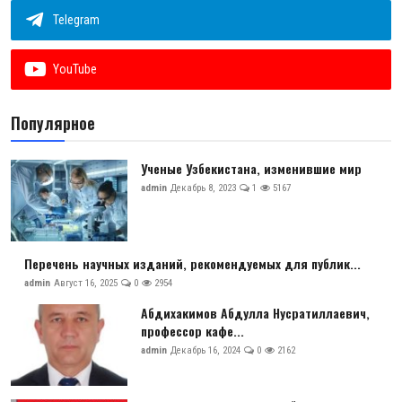
Telegram
YouTube
Популярное
Ученые Узбекистана, изменившие мир
admin
Декабрь 8, 2023
1
5167
Перечень научных изданий, рекомендуемых для публик...
admin
Август 16, 2025
0
2954
Абдихакимов Абдулла Нусратиллаевич,
профессор кафе...
admin
Декабрь 16, 2024
0
2162