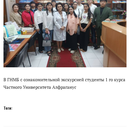
Цифровые коллекции
История здравоохранения Узбекистана
Периодические издания
Медики Узбекистана
Фотогалерея
ВАК
В ГНМБ с ознакомительной экскурсией студенты 1 го курса
ИИ
Частного Университета Алфраганус
Статистика
Теги:
PDF-translator
Проблемы Арала