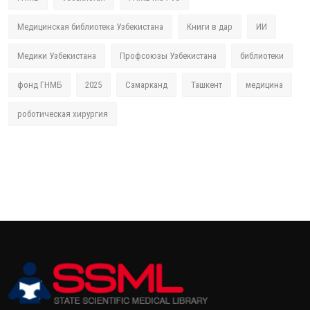
Медицинская библиотека Узбекистана
Книги в дар
ИИ
Медики Узбекистана
Профсоюзы Узбекистана
библиотеки
фонд ГНМБ
2025
Самарканд
Ташкент
медицина
роботическая хирургия