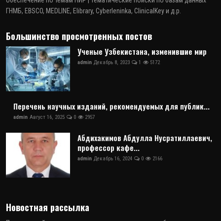
обеспечение по темам НИР | Тематические поиски по базам данных
ГНМБ, EBSCO, MEDLINE, Elibrary, Cyberleninka, ClinicalKey и д.р.
Большинство просмотренных постов
Ученые Узбекистана, изменившие мир
admin
Декабрь 8, 2023
1
5172
Перечень научных изданий, рекомендуемых для публик...
admin
Август 16, 2025
0
2957
Абдихакимов Абдулла Нусратиллаевич,
профессор кафе...
admin
Декабрь 16, 2024
0
2166
Новостная рассылка