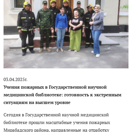
ГНМБ
История здравоохранения Узбекистана
Периодические издания
Медики Узбекистана
Фотогалерея
ВАК
03.04.2025г.
ИИ
Учения пожарных в Государственной научной
медицинской библиотеке: готовность к экстренным
Статистика
ситуациям на высшем уровне
PDF-translator
Сегодня в Государственной научной медицинской
библиотеке прошли масштабные учения пожарных
Проблемы Арала
Мирабадского района, направленные на отработку