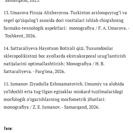
13. Umarova Firuza Alishеrovna. Turkiston arslonquyrug‘i va
rеgеl qo‘ziqulog‘i asosida dori vositalari ishlab chiqishning
farmako-tеxnologik aspеktlari: monografiya / F. A. Umarova. -
Toshkеnt, 2026.
14. Sattaraliyeva Hayotxon Botirali qizi. Tuxumdonlar
skleropolikistozi bor ayollarda ekstrakorporal urug‘lantirish
natijalarini optimallashtirish: Monografiya / H. B.
Sattaraliyeva. - Farg‘ona, 2026.
15. Jumanov Ziyadulla Eshmamatovich. Umumiy va alohida
yo‘ldoshli erta tugʻilgan egizaklar miokard tuzilmalaridagi
morfologik o‘zgarishlarning morfometrik jihatlari:
monografiya / Z. E. Jumanov. - Samarqand, 2026.
Теги: