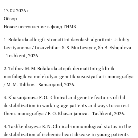
Антикоррупция
13.02.2026 г.
Обзор
Русский
Новое поступление в фонд ГНМБ
1. Bolalarda allergik stomatitni davolash algoritmi: Uslubiy
tavsiyanoma / tuzuvchilar: S. S. Murtazayev, Sh.B. Eshqulova.
- Toshkent, 2026.
2. Tolibov M. M. Bolalarda atopik dermatitning klinik-
morfologik va molekulyar-genetik xususiyatlari: monografiya
/ M. M. Tolibov. - Samarqand, 2026.
3. Khasanjanova F. O. Clinical and genetic features of ihd
destabilization in working-age patients and ways to correct
them: monografiya / F. O. Khasanjanova. - Tashkent, 2026.
4. Tashkenbayeva E. N. Clinical-immunological status in the
destabilization of ischemic heart disease in young patients