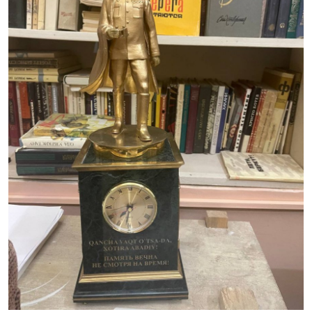
ГНМБ
История здравоохранения Узбекистана
Периодические издания
Медики Узбекистана
Фотогалерея
ВАК
ИИ
Статистика
PDF-translator
Проблемы Арала