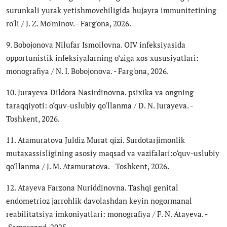
surunkali yurak yetishmovchiligida hujayra immunitetining
ro'li / J. Z. Mo'minov. - Farg'ona, 2026.
9. Bobojonova Nilufar Ismoilovna. OIV infeksiyasida
opportunistik infeksiyalarning o‘ziga xos xususiyatlari:
monografiya / N. I. Bobojonova. - Farg'ona, 2026.
10. Jurayeva Dildora Nasirdinovna. psixika va ongning
taraqqiyoti: o‘quv-uslubiy qo‘llanma / D. N. Jurayeva. -
Toshkent, 2026.
11. Atamuratova Juldiz Murat qizi. Surdotarjimonlik
mutaxassisligining asosiy maqsad va vazifalari:o‘quv-uslubiy
qo‘llanma / J. M. Atamuratova. - Toshkent, 2026.
12. Atayeva Farzona Nuriddinovna. Tashqi genital
endometrioz jarrohlik davolashdan keyin nogormanal
reabilitatsiya imkoniyatlari: monografiya / F. N. Atayeva. -
Samarqand, 2025.