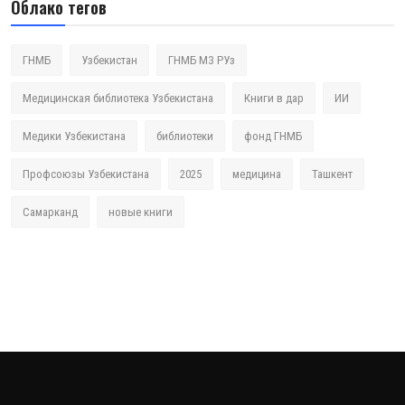
Облако тегов
ГНМБ
Узбекистан
ГНМБ МЗ РУз
Медицинская библиотека Узбекистана
Книги в дар
ИИ
Медики Узбекистана
библиотеки
фонд ГНМБ
Профсоюзы Узбекистана
2025
медицина
Ташкент
Самарканд
новые книги