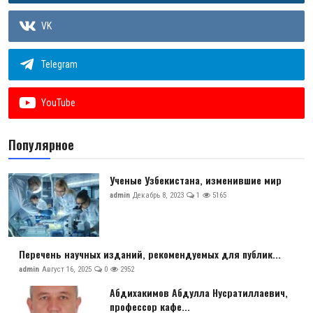
VK
Telegram
YouTube
Популярное
Ученые Узбекистана, изменившие мир
admin
Декабрь 8, 2023
1
5165
Перечень научных изданий, рекомендуемых для публик...
admin
Август 16, 2025
0
2952
Абдихакимов Абдулла Нусратиллаевич,
профессор кафе...