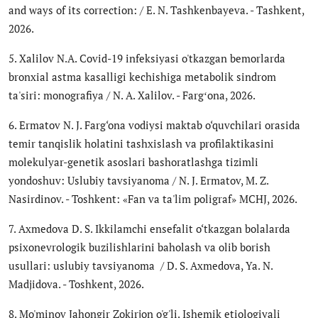
and ways of its correction: / E. N. Tashkenbayeva. - Tashkent,
2026.
5. Xalilov N.A. Covid-19 infeksiyasi o'tkazgan bemorlarda
bronxial astma kasalligi kechishiga metabolik sindrom
ta'siri: monografiya / N. A. Xalilov. - Fargʻona, 2026.
6. Ermatov N. J. Farg‘ona vodiysi maktab o‘quvchilari orasida
temir tanqislik holatini tashxislash va profilaktikasini
molekulyar-genetik asoslari bashoratlashga tizimli
yondoshuv: Uslubiy tavsiyanoma / N. J. Ermatov, M. Z.
Nasirdinov. - Toshkent: «Fan va ta'lim poligraf» MCHJ, 2026.
7. Axmedova D. S. Ikkilamchi ensefalit o‘tkazgan bolalarda
psixonevrologik buzilishlarini baholash va olib borish
usullari: uslubiy tavsiyanoma / D. S. Axmedova, Ya. N.
Madjidova. - Toshkent, 2026.
8. Mo'minov Jahongir Zokirjon o'g'li. Ishemik etiologiyali