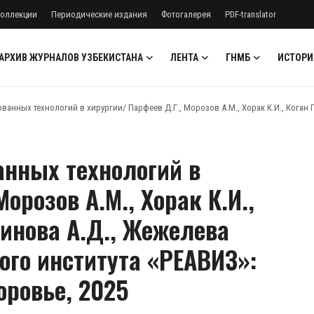
оллекции
Периодические издания
Фотогалерея
PDF-translator
АРХИВ ЖУРНАЛОВ УЗБЕКИСТАНА
ЛЕНТА
ГНМБ
ИСТОРИ
нных технологий в хирургии/ Парфеев Д.Г., Морозов А.М., Хорак К.И., Коган П.Г
анных технологий в
орозов А.М., Хорак К.И.,
Аминова А.Д., Жежелева
ого института «РЕАВИЗ»:
оровье, 2025