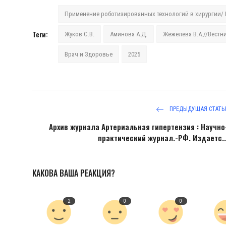
Применение роботизированных технологий в хирургии/ 
Антикоррупция
Теги:
Жуков С.В.
Аминова А.Д.
Жежелева В.А.//Вестн
Русский
Врач и Здоровье
2025
ПРЕДЫДУЩАЯ СТАТЬ
Архив журнала Артериальная гипертензия : Научно
практический журнал.-РФ. Издаетс..
КАКОВА ВАША РЕАКЦИЯ?
2
0
0