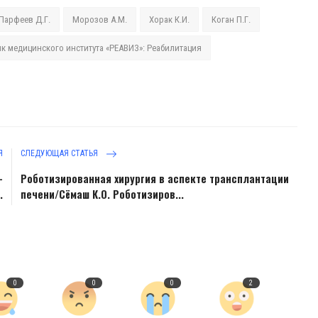
Парфеев Д.Г.
Морозов А.М.
Хорак К.И.
Коган П.Г.
ик медицинского института «РЕАВИЗ»: Реабилитация
Я
СЛЕДУЮЩАЯ СТАТЬЯ
-
Роботизированная хирургия в аспекте трансплантации
.
печени/Сёмаш К.О. Роботизиров...
0
0
0
2