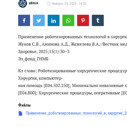
Цифровые коллекции
admin
Январь 29, 2026 - 14:52
ГНМБ
История здравоохранения Узбекистана
Применение роботизированных технологий в хирургии/ 
Периодические издания
Жуков С.В., Аминова А.Д., Жежелева В.А.//Вестник м
Медики Узбекистана
Здоровье, 2025;15(1):30–3
Эл_фонд_ГНМБ
Фотогалерея
Кл слова: Роботизированные хирургические процедуры 
ВАК
Хирургия, компьютер-
ная помощь [E04.502.250]; Минимально инвазивные х
ИИ
[E04.800]; Хирургические процедуры, оперативные [E0
Статистика
Файлы
PDF-translator
Применение_роботизированных_технологий_в_хирургии_2
Проблемы Арала