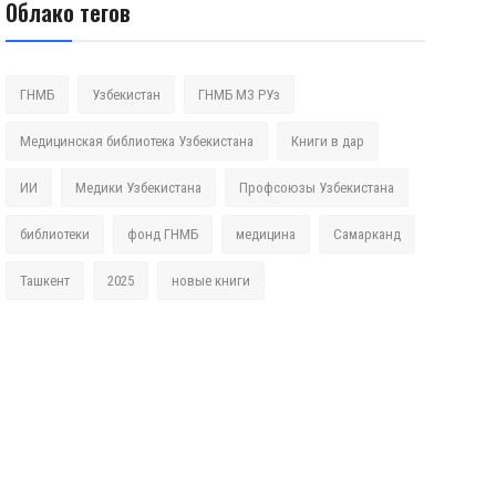
Облако тегов
ГНМБ
Узбекистан
ГНМБ МЗ РУз
Медицинская библиотека Узбекистана
Книги в дар
ИИ
Медики Узбекистана
Профсоюзы Узбекистана
библиотеки
фонд ГНМБ
медицина
Самарканд
Ташкент
2025
новые книги