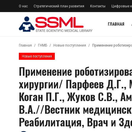
О нас
Стратегический план развития
Контакты
Цифровые к
ГЛАВНАЯ
регистр
Авторизоваться
Главная
ГНМБ
Новые поступления
Применение роботизирова
Главная
Новые поступления
Применение роботизиров
Архив журналов Узбекистана
хирургии/ Парфеев Д.Г., М
О нас
Коган П.Г., Жуков С.В., 
Стратегический план развития
В.А.//Вестник медицинск
Контакты
Реабилитация, Врач и Зд
Лента