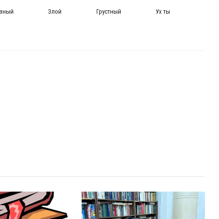
авный
Злой
Грустный
Ух ты