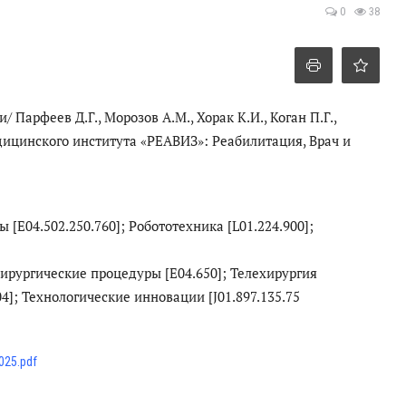
0
38
Парфеев Д.Г., Морозов А.М., Хорак К.И., Коган П.Г.,
едицинского института «РЕАВИЗ»: Реабилитация, Врач и
[E04.502.250.760]; Робототехника [L01.224.900];
ирургические процедуры [E04.650]; Телехирургия
4]; Технологические инновации [J01.897.135.75
025.pdf