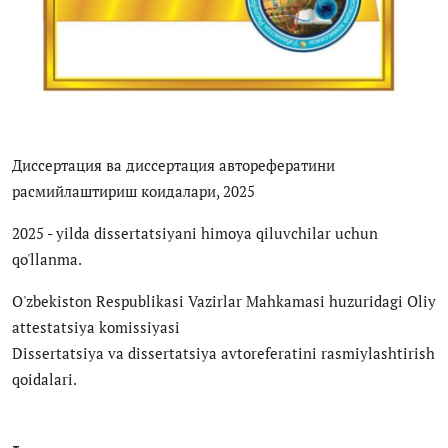
Антикоррупция
Русский
Диссертация ва диссертация авторефератини
расмийлаштириш коидалари, 2025
2025 - yilda dissertatsiyani himoya qiluvchilar uchun
qo'llanma.
O'zbekiston Respublikasi Vazirlar Mahkamasi huzuridagi Oliy
attestatsiya komissiyasi
Dissertatsiya va dissertatsiya avtoreferatini rasmiylashtirish
qoidalari.