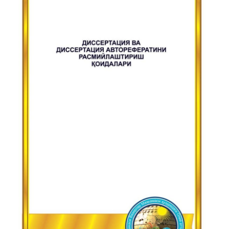
ГНМБ
История здравоохранения Узбекистана
Периодические издания
Медики Узбекистана
Фотогалерея
ВАК
ИИ
Статистика
PDF-translator
Проблемы Арала