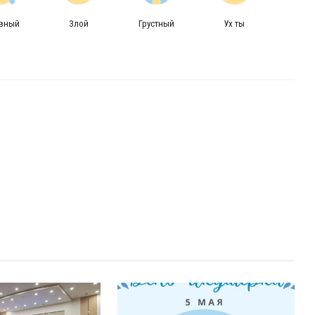
авный
Злой
Грустный
Ух ты