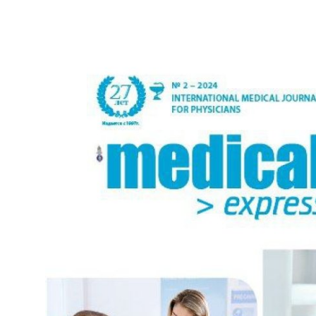
ГНМБ
Цифровые коллекции
История здравоохранения Узбекистана
Периодические издания
Медики Узбекистана
Фотогалерея
ВАК
ИИ
Статистика
PDF-translator
Проблемы Арала