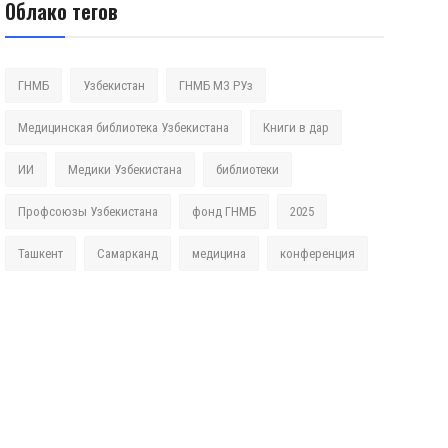
Облако тегов
ГНМБ
Узбекистан
ГНМБ МЗ РУз
Медицинская библиотека Узбекистана
Книги в дар
ИИ
Медики Узбекистана
библиотеки
Профсоюзы Узбекистана
фонд ГНМБ
2025
Ташкент
Самарканд
медицина
конференция