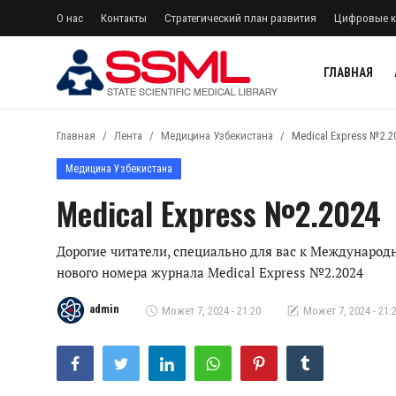
О нас
Контакты
Стратегический план развития
Цифровые к
ГЛАВНАЯ
регистр
Авторизоваться
Главная
Лента
Медицина Узбекистана
Мedical Еxpress №2.
Главная
Медицина Узбекистана
Мedical Еxpress №2.2024
О нас
Архив журналов Узбекистана
Дорогие читатели, специально для вас к Междунаро
нового номера журнала Мedical Еxpress №2.2024
Контакты
admin
Может 7, 2024 - 21:20
Может 7, 2024 - 21:
Стратегический план развития
Лента