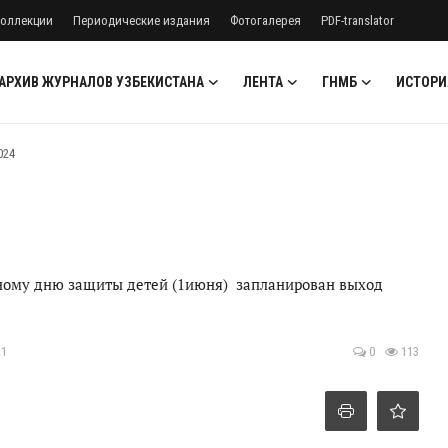
оллекции
Периодические издания
Фотогалерея
PDF-translator
АРХИВ ЖУРНАЛОВ УЗБЕКИСТАНА
ЛЕНТА
ГНМБ
ИСТОРИ
2024
дному дню защиты детей (1июня) запланирован выход
21
0
113