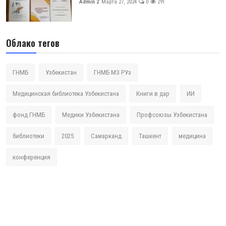
Admin 2
Марта 27, 2024
0
291
Облако тегов
ГНМБ
Узбекистан
ГНМБ МЗ РУз
Медицинская библиотека Узбекистана
Книги в дар
ИИ
фонд ГНМБ
Медики Узбекистана
Профсоюзы Узбекистана
библиотеки
2025
Самарканд
Ташкент
медицина
конференция