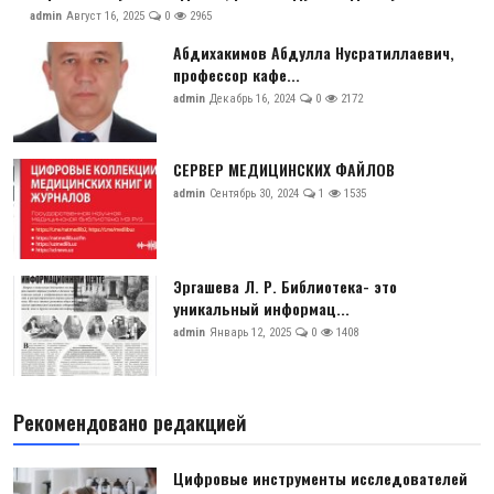
admin
Август 16, 2025
0
2965
Абдихакимов Абдулла Нусратиллаевич,
профессор кафе...
admin
Декабрь 16, 2024
0
2172
СЕРВЕР МЕДИЦИНСКИХ ФАЙЛОВ
admin
Сентябрь 30, 2024
1
1535
Эргашева Л. Р. Библиотека- это
уникальный информац...
admin
Январь 12, 2025
0
1408
Рекомендовано редакцией
Цифровые инструменты исследователей