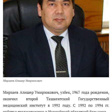
ГНМБ
История здравоохранения Узбекистана
Периодические издания
Фотогалерея
Медики Узбекистана
ВАК
ИИ
Мирзаев Алишер Умирзокович
Статистика
Мирзаев Алишер Умирзокович, узбек, 1967 года рождения,
PDF-translator
окончил второй Ташкентский Государственный
медицинский институт в 1992 году. С 1992 по 1994 гг.
Проблемы Арала
работал травматологом в Навоийской областной больнице.