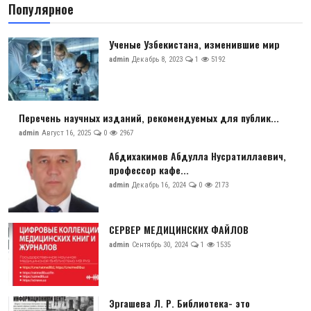
Популярное
Антикоррупция
Ученые Узбекистана, изменившие мир
Русский
admin
Декабрь 8, 2023
1
5192
Перечень научных изданий, рекомендуемых для публик...
admin
Август 16, 2025
0
2967
Абдихакимов Абдулла Нусратиллаевич,
профессор кафе...
admin
Декабрь 16, 2024
0
2173
СЕРВЕР МЕДИЦИНСКИХ ФАЙЛОВ
admin
Сентябрь 30, 2024
1
1535
Эргашева Л. Р. Библиотека- это