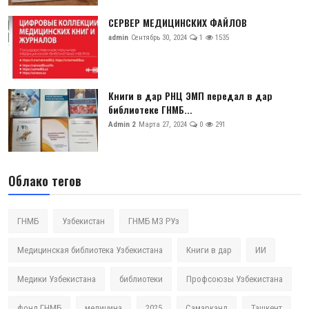
СЕРВЕР МЕДИЦИНСКИХ ФАЙЛОВ
admin
Сентябрь 30, 2024
1
1535
Книги в дар РНЦ ЭМП передал в дар
библиотеке ГНМБ...
Admin 2
Марта 27, 2024
0
291
Облако тегов
ГНМБ
Узбекистан
ГНМБ МЗ РУз
Медицинская библиотека Узбекистана
Книги в дар
ИИ
Медики Узбекистана
библиотеки
Профсоюзы Узбекистана
фонд ГНМБ
медицина
2025
Самарканд
Ташкент