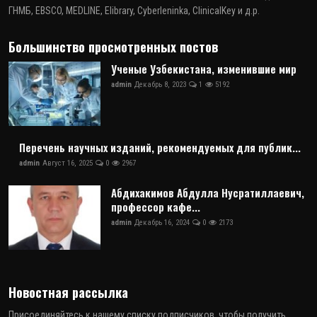
ГНМБ, EBSCO, MEDLINE, Elibrary, Cyberleninka, ClinicalKey и д.р.
Большинство просмотренных постов
Ученые Узбекистана, изменившие мир
admin
Декабрь 8, 2023
1
5192
Перечень научных изданий, рекомендуемых для публик...
admin
Август 16, 2025
0
2967
Абдихакимов Абдулла Нусратиллаевич,
профессор кафе...
admin
Декабрь 16, 2024
0
2173
Новостная рассылка
Присоединяйтесь к нашему списку подписчиков, чтобы получить