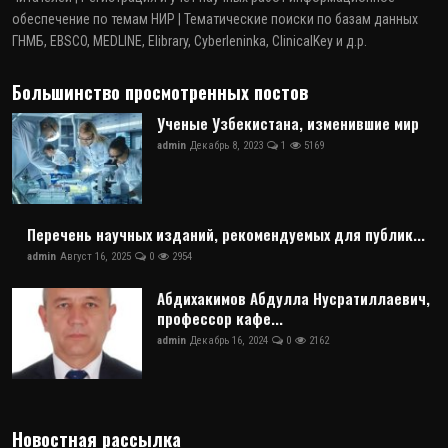
обеспечение по темам НИР | Тематические поиски по базам данных
ГНМБ, EBSCO, MEDLINE, Elibrary, Cyberleninka, ClinicalKey и д.р.
Большинство просмотренных постов
Ученые Узбекистана, изменившие мир
admin
Декабрь 8, 2023
1
5169
Перечень научных изданий, рекомендуемых для публик...
admin
Август 16, 2025
0
2954
Абдихакимов Абдулла Нусратиллаевич,
профессор кафе...
admin
Декабрь 16, 2024
0
2162
Новостная рассылка