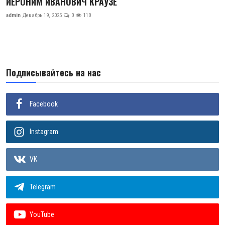
ИЕРОНИМ ИВАНОВИЧ КРАУЗЕ
Цифровые коллекции
admin
Декабрь 19, 2025
0
110
История здравоохранения Узбекистана
Периодические издания
Подписывайтесь на нас
Фотогалерея
Медики Узбекистана
Facebook
ВАК
Instagram
ИИ
VK
Статистика
Telegram
PDF-translator
Проблемы Арала
YouTube