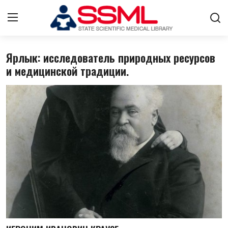
Ярлык: исследователь природных ресурсов
Авторизоваться
регистр
и медицинской традиции.
Главная
Архив журналов Узбекистана
О нас
Контакты
Стратегический план развития
Лента
ГНМБ