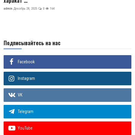
харакат ...
ГНМБ
admin
Декабрь 28, 2025
0
164
История здравоохранения Узбекистана
Периодические издания
Подписывайтесь на нас
Медики Узбекистана
Фотогалерея
Facebook
ВАК
Instagram
ИИ
VK
PDF-translator
Telegram
Статистика
Проблемы Арала
YouTube