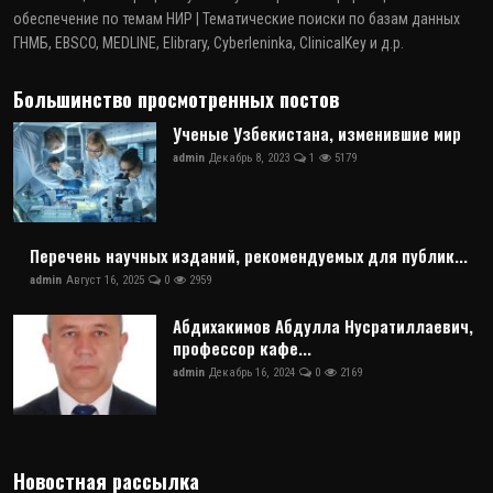
обеспечение по темам НИР | Тематические поиски по базам данных
ГНМБ, EBSCO, MEDLINE, Elibrary, Cyberleninka, ClinicalKey и д.р.
Большинство просмотренных постов
Ученые Узбекистана, изменившие мир
admin
Декабрь 8, 2023
1
5179
Перечень научных изданий, рекомендуемых для публик...
admin
Август 16, 2025
0
2959
Абдихакимов Абдулла Нусратиллаевич,
профессор кафе...
admin
Декабрь 16, 2024
0
2169
Новостная рассылка