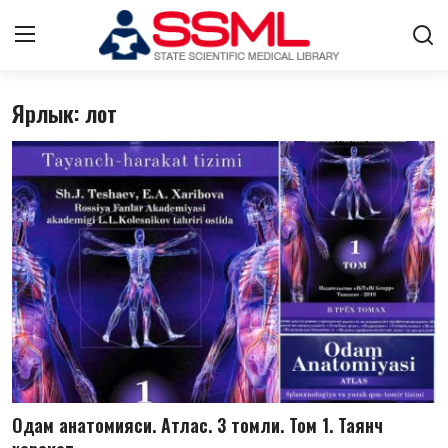
Ярлык: лот
Авторизоваться
регистр
Главная
Архив журналов Узбекистана
О нас
Стратегический план развития
Лента
Контакты
Одам анатомияси. Атлас. 3 томли. Том 1. Таянч
Цифровые коллекции