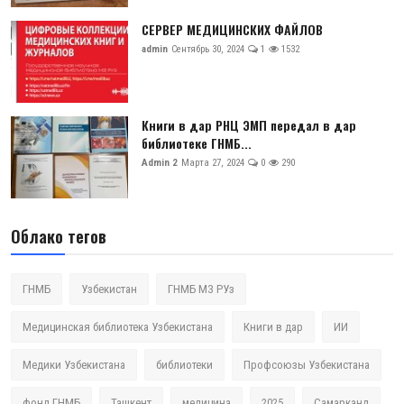
СЕРВЕР МЕДИЦИНСКИХ ФАЙЛОВ
admin
Сентябрь 30, 2024
1
1532
Книги в дар РНЦ ЭМП передал в дар
библиотеке ГНМБ...
Admin 2
Марта 27, 2024
0
290
Облако тегов
ГНМБ
Узбекистан
ГНМБ МЗ РУз
Медицинская библиотека Узбекистана
Книги в дар
ИИ
Медики Узбекистана
библиотеки
Профсоюзы Узбекистана
фонд ГНМБ
Ташкент
медицина
2025
Самарканд