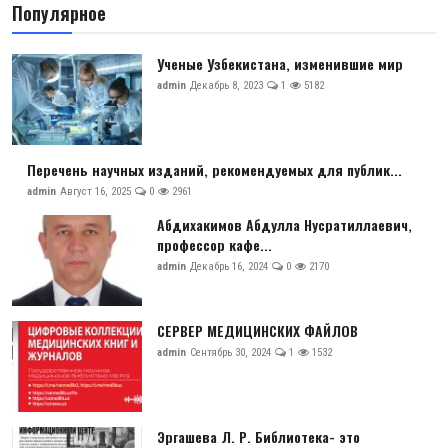
Популярное
Антикоррупция
Ученые Узбекистана, изменившие мир
Русский
admin
Декабрь 8, 2023
1
5182
Перечень научных изданий, рекомендуемых для публик...
admin
Август 16, 2025
0
2961
Абдихакимов Абдулла Нусратиллаевич,
профессор кафе...
admin
Декабрь 16, 2024
0
2170
СЕРВЕР МЕДИЦИНСКИХ ФАЙЛОВ
admin
Сентябрь 30, 2024
1
1532
Эргашева Л. Р. Библиотека- это