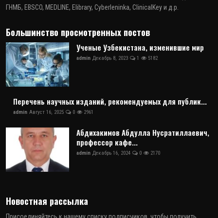
ГНМБ, EBSCO, MEDLINE, Elibrary, Cyberleninka, ClinicalKey и д.р.
Большинство просмотренных постов
Ученые Узбекистана, изменившие мир
admin
Декабрь 8, 2023
1
5182
Перечень научных изданий, рекомендуемых для публик...
admin
Август 16, 2025
0
2961
Абдихакимов Абдулла Нусратиллаевич,
профессор кафе...
admin
Декабрь 16, 2024
0
2170
Новостная рассылка
Присоединяйтесь к нашему списку подписчиков, чтобы получить