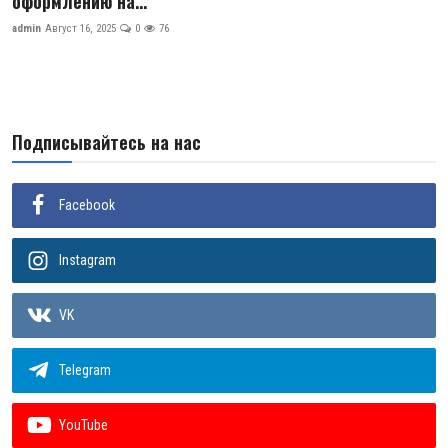
оформлению на...
ГНМБ
admin
Август 16, 2025
0
76
История здравоохранения Узбекистана
Периодические издания
Подписывайтесь на нас
Медики Узбекистана
Фотогалерея
Facebook
ВАК
Instagram
ИИ
VK
Статистика
Telegram
PDF-translator
Проблемы Арала
YouTube