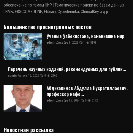
обеспечение по темам НИР | Тематические поиски по базам данных
ГНМБ, EBSCO, MEDLINE, Elibrary, Cyberleninka, ClinicalKey и д.р.
Большинство просмотренных постов
Ученые Узбекистана, изменившие мир
admin
Декабрь 8, 2023
1
5191
Перечень научных изданий, рекомендуемых для публик...
admin
Август 16, 2025
0
2965
Абдихакимов Абдулла Нусратиллаевич,
профессор кафе...
admin
Декабрь 16, 2024
0
2172
Новостная рассылка