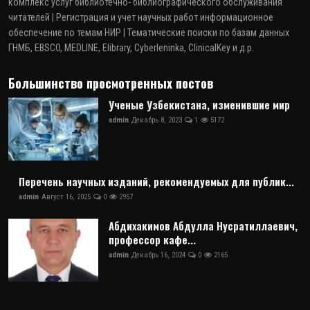
комплекс услуг библиотечно- библиографического обслуживания
читателей | Регистрация и учет научных работ информационное
обеспечение по темам НИР | Тематические поиски по базам данных
ГНМБ, EBSCO, MEDLINE, Elibrary, Cyberleninka, ClinicalKey и д.р.
Большинство просмотренных постов
Ученые Узбекистана, изменившие мир
admin
Декабрь 8, 2023
1
5172
Перечень научных изданий, рекомендуемых для публик...
admin
Август 16, 2025
0
2957
Абдихакимов Абдулла Нусратиллаевич,
профессор кафе...
admin
Декабрь 16, 2024
0
2165