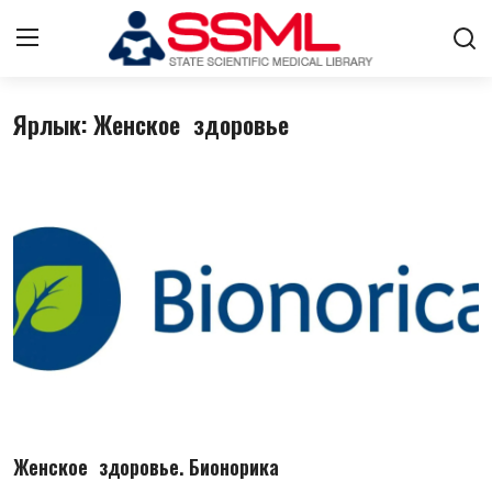
Ярлык: Женское здоровье
Авторизоваться
регистр
Главная
Архив журналов Узбекистана
О нас
Контакты
Лента
Стратегический план развития
Женское здоровье. Бионорика
Цифровые коллекции