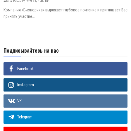
admin
Июнь 12, 2024
0
100
ГНМБ
Компания «Бионорика» выражает глубокое почтение и приглашает Вас
принять участие...
История здравоохранения Узбекистана
Периодические издания
Медики Узбекистана
Подписывайтесь на нас
Фотогалерея
Facebook
ВАК
ИИ
Instagram
PDF-translator
VK
Статистика
Telegram
Проблемы Арала