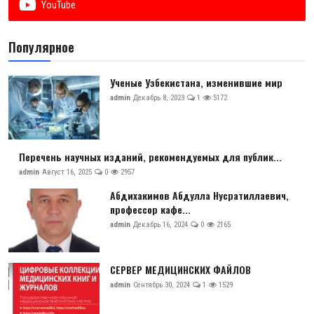
YouTube
Антикоррупция
Популярное
Русский
Ученые Узбекистана, изменившие мир
admin
Декабрь 8, 2023
1
5172
Перечень научных изданий, рекомендуемых для публик...
admin
Август 16, 2025
0
2957
Абдихакимов Абдулла Нусратиллаевич,
профессор кафе...
admin
Декабрь 16, 2024
0
2165
СЕРВЕР МЕДИЦИНСКИХ ФАЙЛОВ
admin
Сентябрь 30, 2024
1
1529