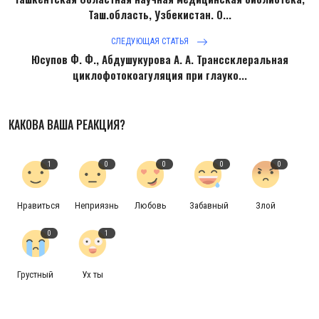
Таш.область, Узбекистан. О...
СЛЕДУЮЩАЯ СТАТЬЯ
Юсупов Ф. Ф., Абдушукурова А. А. Транссклеральная
циклофотокоагуляция при глауко...
КАКОВА ВАША РЕАКЦИЯ?
1
0
0
0
0
Нравиться
Неприязнь
Любовь
Забавный
Злой
0
1
Грустный
Ух ты