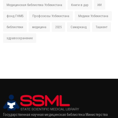
Медицинская библиотека Узбекистана
Книги в дар
ИИ
фонд ГНМБ
Профсоюзы Узбекистана
Медики Узбекистана
библиотеки
медицина
2025
Самарканд
Ташкент
здравоохранение
Государственная научная медицинская библиотека Министерства