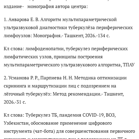
Антикоррупция
издание- монография автора центра:
1. Анварова Е. В. Алгоритм мультипараметрической
Русский
ультразвуковой диагностики туберкулёза периферических
лимфоузлов: Монография.- Ташкент, 2026.-134 с.
Кл слова: лимфоденопатии, туберкулез периферических
лимфатических узлов, принципы построения
мультипараметрического ультразвукового алгоритма, ТПАУ
2. Усманова Р. Р., Парпиева Н. Н. Методика оптимизации
скрининга и маршрутизации лиц с подозрением на
лёгочный туберкулёз: Метод рекомендации.- Ташкент,
2026.-31 с.
Кл слова: Туберкулез ТБ, пандемия COVID-19, ВОЗ,
Узбекистан, обоснование применение цифрового
инструмента (чат-бота) для совершенствования первичного
скрининга и маршрутизации лиц с подозрением на ТБ в