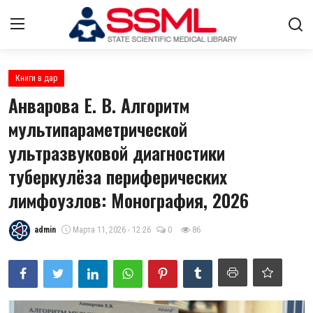
Авторизоваться
регистр
Книги в дар
Анварова Е. В. Алгоритм
Главная
мультипараметрической
ультразвуковой диагностики
Архив журналов Узбекистана
туберкулёза периферических
О нас
лимфоузлов: Монография, 2026
Стратегический план развития
admin
Марта 11, 2026 - 12:26
0
86
Лента
Контакты
Цифровые коллекции