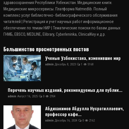
здравоохранения Республики Узбекистан. Медицинские книги.
Медицинские микросервисы. Платформа Natmedlib. Полный
комплекс услуг библиотечно- библиографического обслуживания
читателей | Регистрация и учет научных работ информационное
обеспечение по темам НИР | Тематические поиски по базам данных
ГНМБ, EBSCO, MEDLINE, Elibrary, Cyberleninka, ClinicalKey и д.р.
Большинство просмотренных постов
Ученые Узбекистана, изменившие мир
admin
Декабрь 8, 2023
1
5168
Перечень научных изданий, рекомендуемых для публик...
admin
Август 16, 2025
0
2954
Абдихакимов Абдулла Нусратиллаевич,
профессор кафе...
admin
Декабрь 16, 2024
0
2162