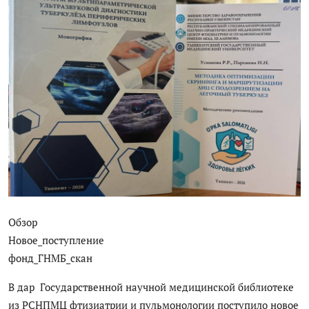
ГНМБ
История здравоохранения Узбекистана
Периодические издания
Фотогалерея
Медики Узбекистана
ВАК
ИИ
Обзор
PDF-translator
Новое_поступление
фонд_ГНМБ_скан
Статистика
В дар Государственной научной медицинской библиотеке
Проблемы Арала
из РСНПМЦ фтизиатрии и пульмонологии поступило новое