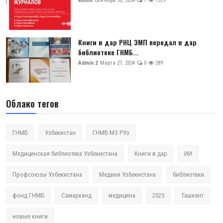
admin
Сентябрь 30, 2024
1
1529
Книги в дар РНЦ ЭМП передал в дар
библиотеке ГНМБ...
Admin 2
Марта 27, 2024
0
289
Облако тегов
ГНМБ
Узбекистан
ГНМБ МЗ РУз
Медицинская библиотека Узбекистана
Книги в дар
ИИ
Профсоюзы Узбекистана
Медики Узбекистана
библиотеки
фонд ГНМБ
Самарканд
медицина
2025
Ташкент
новые книги