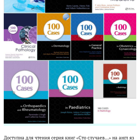
Цифровые коллекции
История здравоохранения Узбекистана
Периодические издания
Фотогалерея
Медики Узбекистана
ВАК
ИИ
Статистика
PDF-translator
Проблемы Арала
Доступна для чтения серия книг «Сто случаев…» на англ яз