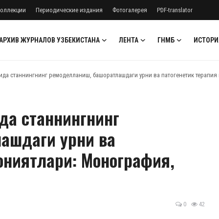
оллекции
Периодические издания
Фотогалерея
PDF-translator
АРХИВ ЖУРНАЛОВ УЗБЕКИСТАНА
ЛЕНТА
ГНМБ
ИСТОРИ
ида станнингнинг ремоделланиш, башоратлашдаги урни ва патогенетик терапия
да станнингнинг
ашдаги урни ва
ониятлари: Монография,
0
42