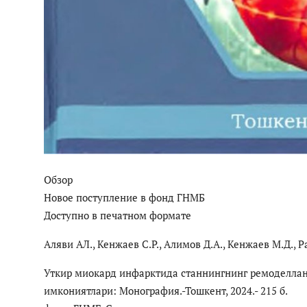
Обзор
Новое поступление в фонд ГНМБ
Доступно в печатном формате
Аляви АЛ., Кенжаев С.Р., Алимов Д.А., Кенжаев М.Д., Р
Уткир миокард инфарктида станнингнинг ремоделлан
имкониятлари: Монография.-Тошкент, 2024.- 215 б.