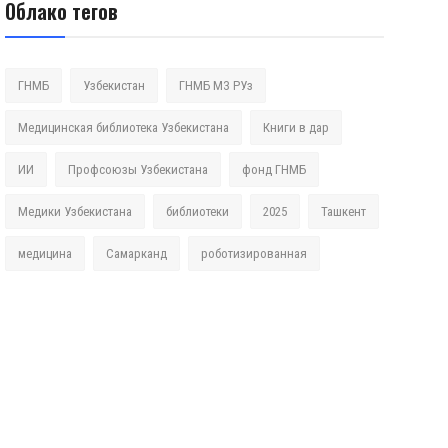
Облако тегов
ГНМБ
Узбекистан
ГНМБ МЗ РУз
Медицинская библиотека Узбекистана
Книги в дар
ИИ
Профсоюзы Узбекистана
фонд ГНМБ
Медики Узбекистана
библиотеки
2025
Ташкент
медицина
Самарканд
роботизированная