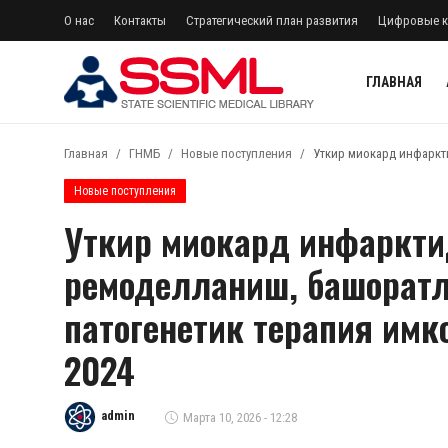
О нас
Контакты
Стратегический план развития
Цифровые к
ГЛАВНАЯ
регистр
Авторизоваться
Главная
ГНМБ
Новые поступления
Уткир миокард инфаркт
Главная
Новые поступления
Уткир миокард инфаркти
О нас
ремоделланиш, башоратл
Архив журналов Узбекистана
патогенетик терапия имк
Лента
2024
Контакты
Стратегический план развития
admin
Марта 10, 2026 - 12:28