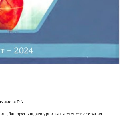
ахимова Р.А.
иш, башоратлашдаги урни ва патогенетик терапия