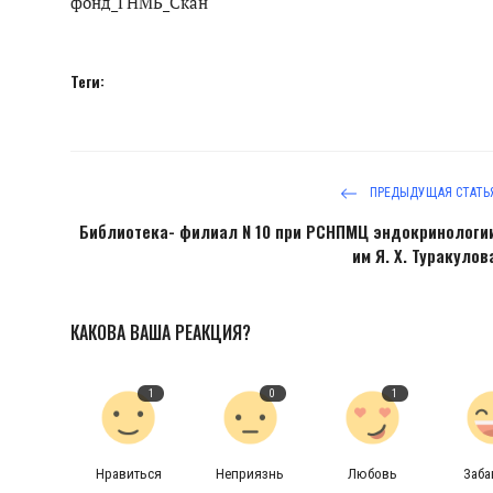
фонд_ГНМБ_Скан
Теги:
ПРЕДЫДУЩАЯ СТАТЬ
Библиотека- филиал N 10 при РСНПМЦ эндокринологи
им Я. Х. Туракулов
КАКОВА ВАША РЕАКЦИЯ?
1
0
1
Нравиться
Неприязнь
Любовь
Заб