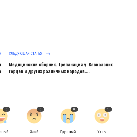
Я
СЛЕДУЮЩАЯ СТАТЬЯ
и
Медицинский сборник. Трепанация у Кавказских
а
горцев и других различных народов....
0
0
0
1
авный
Злой
Грустный
Ух ты