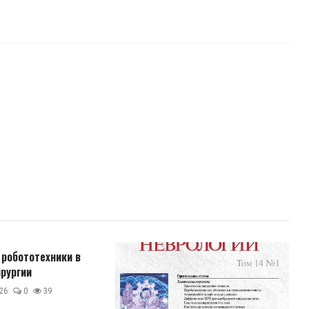
 робототехники в
рургии
26
0
39