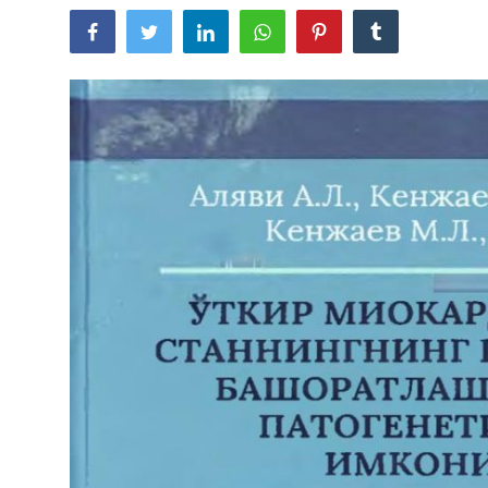
ГНМБ
Цифровые коллекции
История здравоохранения Узбекистана
Периодические издания
Фотогалерея
Медики Узбекистана
ВАК
ИИ
PDF-translator
Статистика
Проблемы Арала