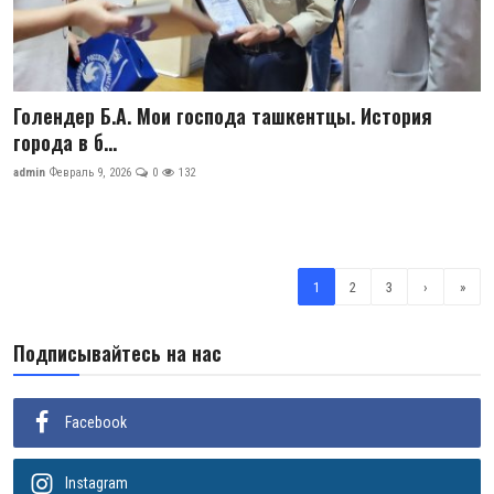
Голендер Б.А. Мои господа ташкентцы. История
города в б...
admin
Февраль 9, 2026
0
132
1
2
3
›
»
Подписывайтесь на нас
Facebook
Instagram