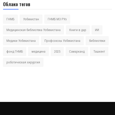
Облако тегов
ГНМБ
Узбекистан
ГНМБ МЗ РУз
Медицинская библиотека Узбекистана
Книги в дар
ИИ
Медики Узбекистана
Профсоюзы Узбекистана
библиотеки
фонд ГНМБ
медицина
2025
Самарканд
Ташкент
роботическая хирургия