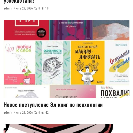
Узбекистана!
ГНМБ
admin
Июль 29, 2026
0
19
История здравоохранения Узбекистана
Периодические издания
Фотогалерея
Медики Узбекистана
ВАК
ИИ
PDF-translator
Новое поступление Эл книг по психологии
Статистика
admin
Июнь 23, 2026
0
42
Проблемы Арала