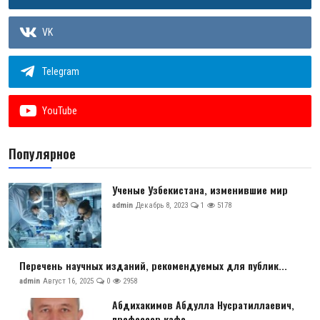
VK
Telegram
YouTube
Популярное
Ученые Узбекистана, изменившие мир
admin
Декабрь 8, 2023
1
5178
Перечень научных изданий, рекомендуемых для публик...
admin
Август 16, 2025
0
2958
Абдихакимов Абдулла Нусратиллаевич,
профессор кафе...