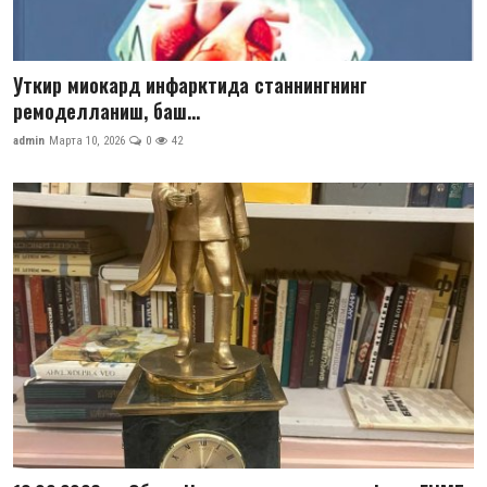
Уткир миокард инфарктида станнингнинг
ремоделланиш, баш...
admin
Марта 10, 2026
0
42