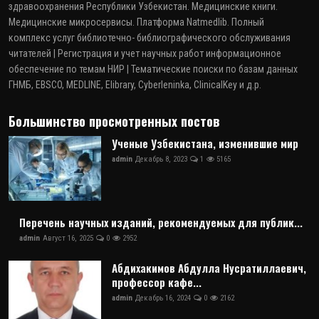
здравоохранения Республики Узбекистан. Медицинские книги.
Медицинские микросервисы. Платформа Natmedlib. Полный
комплекс услуг библиотечно- библиографического обслуживания
читателей | Регистрация и учет научных работ информационное
обеспечение по темам НИР | Тематические поиски по базам данных
ГНМБ, EBSCO, MEDLINE, Elibrary, Cyberleninka, ClinicalKey и д.р.
Большинство просмотренных постов
Ученые Узбекистана, изменившие мир
admin
Декабрь 8, 2023
1
5165
Перечень научных изданий, рекомендуемых для публик...
admin
Август 16, 2025
0
2952
Абдихакимов Абдулла Нусратиллаевич,
профессор кафе...
admin
Декабрь 16, 2024
0
2162