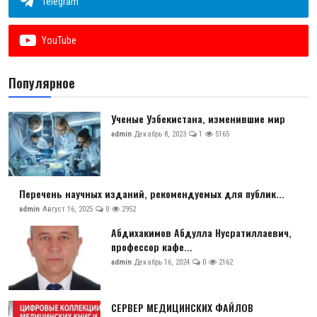
Telegram
Антикоррупция
YouTube
Русский
Популярное
Ученые Узбекистана, изменившие мир
admin
Декабрь 8, 2023
1
5165
Перечень научных изданий, рекомендуемых для публик...
admin
Август 16, 2025
0
2952
Абдихакимов Абдулла Нусратиллаевич,
профессор кафе...
admin
Декабрь 16, 2024
0
2162
СЕРВЕР МЕДИЦИНСКИХ ФАЙЛОВ