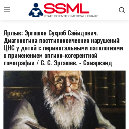
Ярлык: Эргашев Сухроб Сайидович.
Авторизоваться
регистр
Диагностика постгипоксических нарушений
ЦНС у детей с перинатальными патологиями
Главная
с применением оптико-когерентной
О нас
томографии / С. С. Эргашев. - Самарканд
Архив журналов Узбекистана
Контакты
Стратегический план развития
Лента
ГНМБ