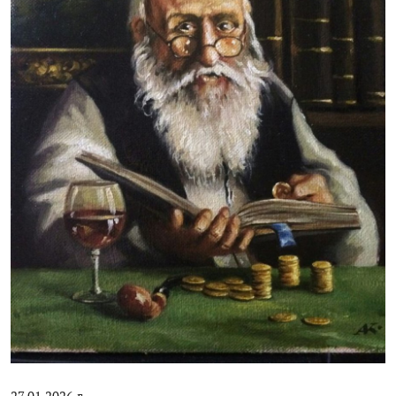
Цифровые коллекции
История здравоохранения Узбекистана
Периодические издания
Фотогалерея
Медики Узбекистана
ВАК
ИИ
Статистика
PDF-translator
Проблемы Арала
27.01.2026 г.