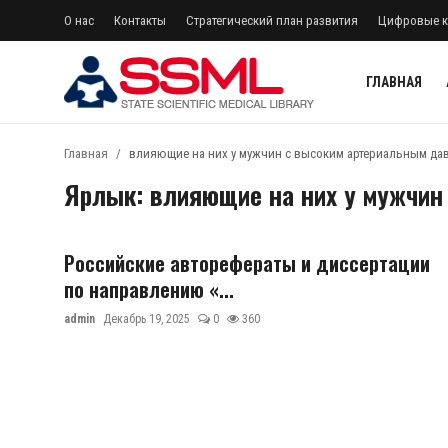
О нас
Контакты
Стратегический план развития
Цифровые к
ГЛАВНАЯ
регистр
Авторизоваться
Главная
влияющие на них у мужчин с высоким артериальным дав
Ярлык: влияющие на них у мужчин
Главная
Архив журналов Узбекистана
Российские авторефераты и диссертации
О нас
по направлению «...
Контакты
admin
Декабрь 19, 2025
0
360
Стратегический план развития
Лента