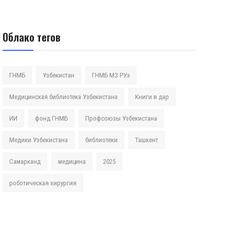
Облако тегов
ГНМБ
Узбекистан
ГНМБ МЗ РУз
Медицинская библиотека Узбекистана
Книги в дар
ИИ
фонд ГНМБ
Профсоюзы Узбекистана
Медики Узбекистана
библиотеки
Ташкент
Самарканд
медицина
2025
роботическая хирургия