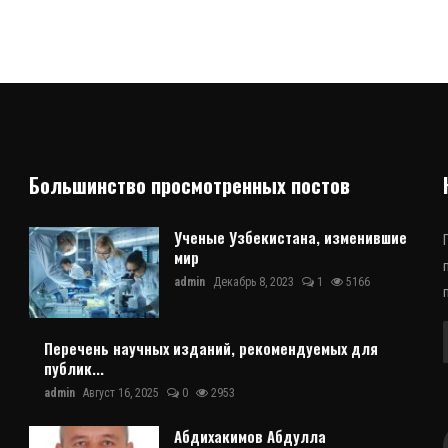
Большинство просмотренных постов
Ученые Узбекистана, изменившие
мир
admin
Декабрь 8, 2023
1
5166
Перечень научных изданий, рекомендуемых для
публик...
admin
Август 16, 2025
0
2953
Абдихакимов Абдулла