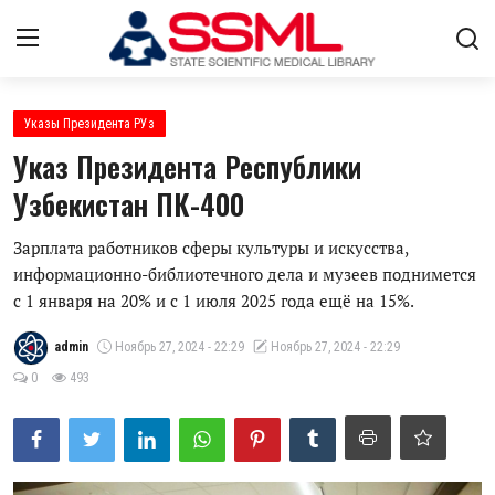
Авторизоваться
регистр
Указы Президента РУз
Указ Президента Республики
Главная
Узбекистан ПК-400
О нас
Зарплата работников сферы культуры и искусства,
информационно-библиотечного дела и музеев поднимется
Архив журналов Узбекистана
с 1 января на 20% и с 1 июля 2025 года ещё на 15%.
Лента
admin
Ноябрь 27, 2024 - 22:29
Ноябрь 27, 2024 - 22:29
Контакты
0
493
Стратегический план развития
ГНМБ