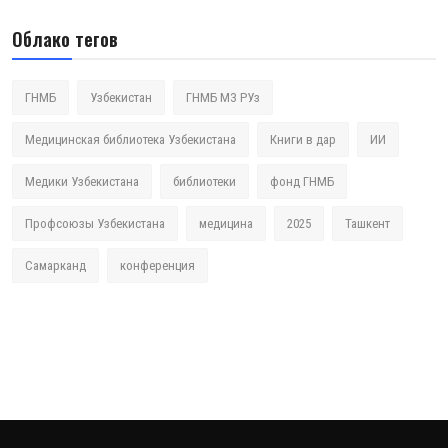
Облако тегов
ГНМБ
Узбекистан
ГНМБ МЗ РУз
Медицинская библиотека Узбекистана
Книги в дар
ИИ
Медики Узбекистана
библиотеки
фонд ГНМБ
Профсоюзы Узбекистана
медицина
2025
Ташкент
Самарканд
конференция