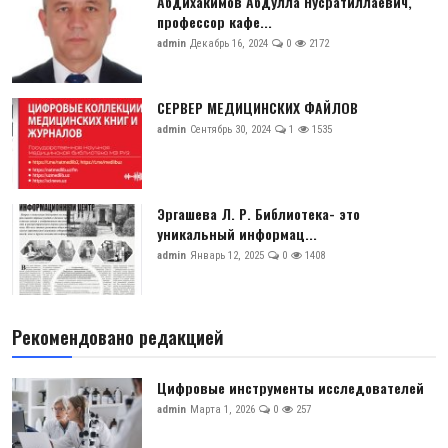
Абдихакимов Абдулла Нусратиллаевич,
профессор кафе...
admin
Декабрь 16, 2024
0
2172
СЕРВЕР МЕДИЦИНСКИХ ФАЙЛОВ
admin
Сентябрь 30, 2024
1
1535
Эргашева Л. Р. Библиотека- это
уникальный информац...
admin
Январь 12, 2025
0
1408
Рекомендовано редакцией
Цифровые инструменты исследователей
admin
Марта 1, 2026
0
257