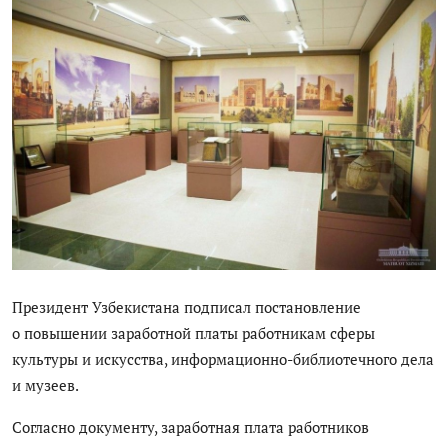
Цифровые коллекции
История здравоохранения Узбекистана
Периодические издания
Фотогалерея
Медики Узбекистана
ВАК
ИИ
Президент Узбекистана подписал постановление
о повышении заработной платы работникам сферы
PDF-translator
культуры и искусства, информационно-библиотечного дела
Статистика
и музеев.
Проблемы Арала
Согласно документу, заработная плата работников