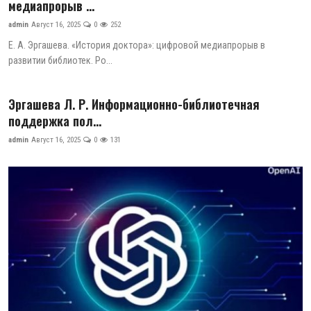
медиапрорыв ...
admin
Август 16, 2025
0
252
Е. А. Эргашева. «История доктора»: цифровой медиапрорыв в
развитии библиотек. Ро...
Эргашева Л. Р. Информационно-библиотечная
поддержка пол...
admin
Август 16, 2025
0
131