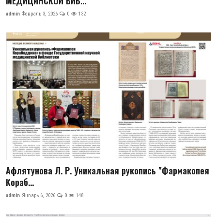
МЕДИЦИНСКОЙ БИБ...
ГНМБ
admin
Февраль 3, 2026
0
132
История здравоохранения Узбекистана
Периодические издания
Медики Узбекистана
Фотогалерея
ВАК
ИИ
PDF-translator
Афлятунова Л. Р. Уникальная рукопись "Фармакопея
Кораб...
Статистика
admin
Январь 6, 2026
0
148
Проблемы Арала