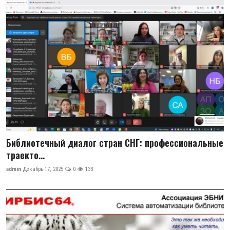
Антикоррупция
Русский
Библиотечный диалог стран СНГ: профессиональные
траекто...
admin
Декабрь 17, 2025
0
133